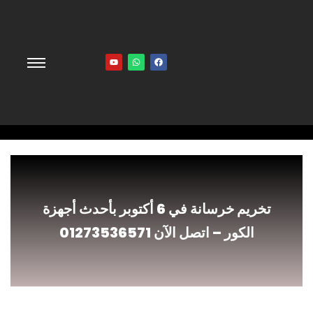
Y
W
F
o
h
a
u
a
c
t
t
e
u
s
b
b
a
o
e
p
o
p
k
تخريم خرسانة في 6 أكتوبر بأحدث أجهزة
الكور – اتصل الآن 01273536571