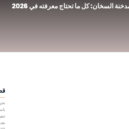
دخنة السخان: كل ما تحتاج معرفته في 2026
قص
نحن
باس
تنفي
نقد