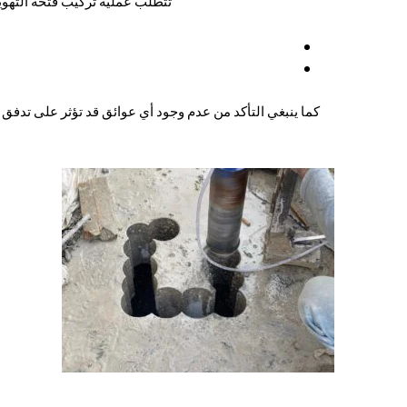
تتطلب عملية تركيب فتحة التهوية
كما ينبغي التأكد من عدم وجود أي عوائق قد تؤثر على تدفق