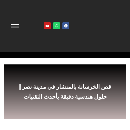
Y
W
F
o
h
a
u
a
c
t
t
e
u
s
b
b
a
o
e
p
o
p
k
قص الخرسانة بالمنشار في مدينة نصر |
حلول هندسية دقيقة بأحدث التقنيات