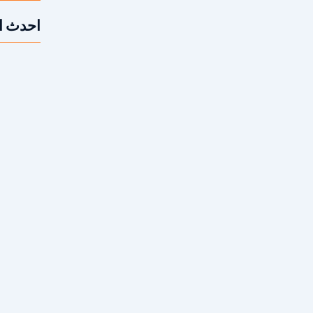
احدث ا
اكة
متى أحتاج 
لعناصر الفنية التي يعتمد عليها المهندسون والفنيون
 الصحيح لفتحات التخريم في...