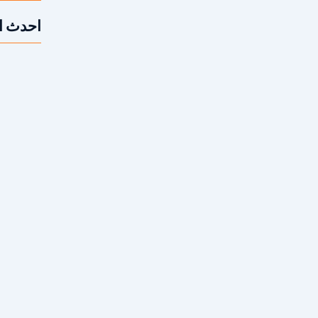
احدث ا
ية بدون تكسير عشوائي 2026
متى أحتاج 
رًا ضروريًا لا يمكن الاستغناء عنه. ومع صعوبة
نة للتكييف في الجيزة التي تعتمد على...