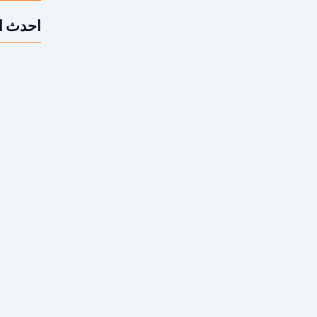
احدث ا
متى أحتاج 
ريع التعديل الإنشائي، وتجهيز المباني التجارية
لامة المنشأ. ما هو قص الخرسانة بالمنشار؟ قص