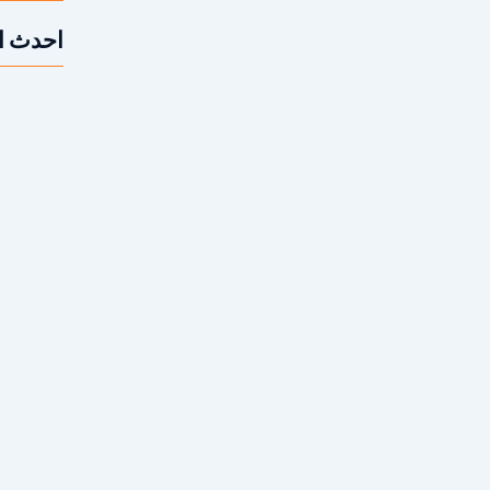
احدث ا
متى أحتاج 
لهندسية الدقيقة التي تتطلب خبرة عالية في التعامل
ه الإنشائية. فتنفيذ...