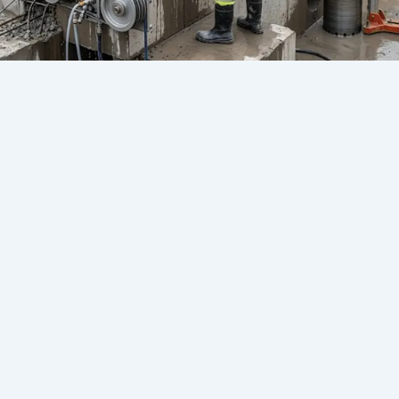
قص الخرسانة بالواير في التجمع
الخامس | 01273536571