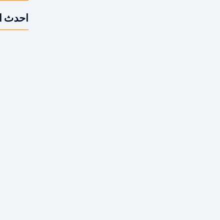
احدث ا
متى أحتاج 
ن أكثر الكلمات البحثية التي تشغل أصحاب العقارات والمقاولين في مصر،
دياد الحاجة إلى تعديل المباني...