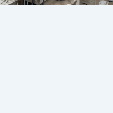
تخريم السقف للشفاط في العجوزة |
01273536571
يونيو 15, 2026
/
تخريم السقف للشفاط في العجوزة أصبح من أهم