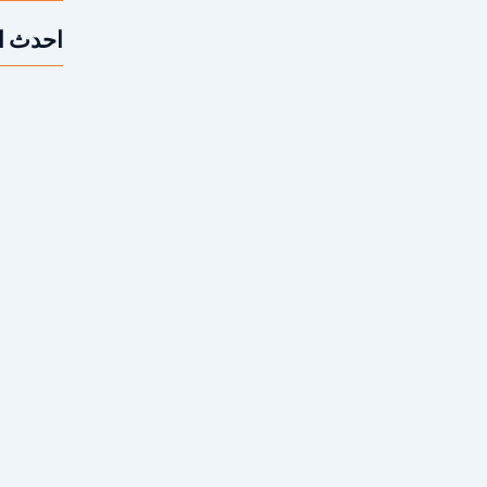
احدث ا
متى أحتاج 
لهندسية الدقيقة التي تتطلب خبرة عالية في التعامل
ه الإنشائية. فتنفيذ...