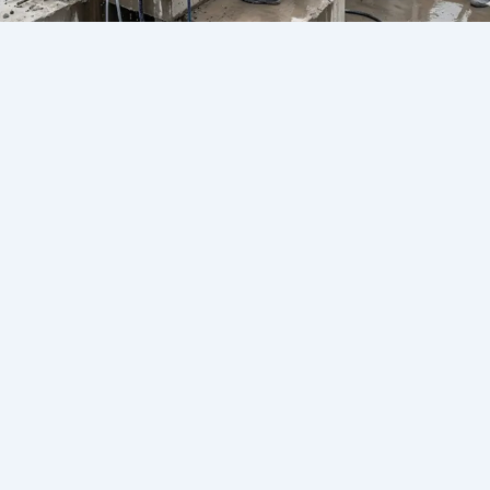
قص الخرسانة بدون اهتزاز – اتصل الآن
على 01273536571 لتنفيذ سريع